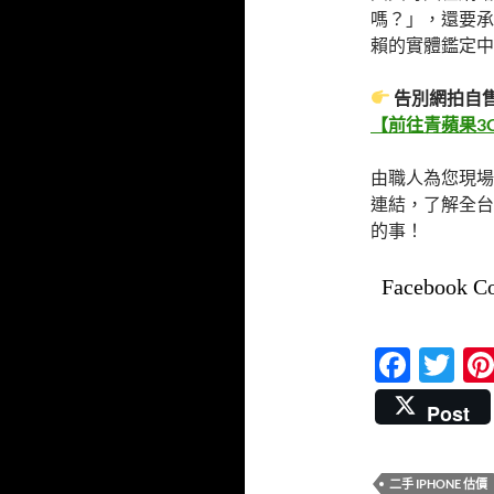
嗎？」，還要承
賴的實體鑑定中
告別網拍自
【前往青蘋果3C
由職人為您現場
連結，了解全台
的事！
Facebook C
F
T
ac
w
Post
e
itt
b
er
二手 IPHONE 估價