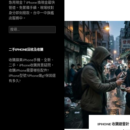
急用現金？iPhone 換現金最快
管道。免繁雜手續，現場核對
身分即刻撥款。台中一中旗艦
店服務中。
搜
尋
關
鍵
字:
二手IPHONE回收及收購
收購蘋果iPhone手機，全新、
二手，iPhone收購買賣疑問，
收購iPhone需要哪些配件?
iPhone型號?iPhone幾g?保固還
有多久?
IPHONE 收購避雷針