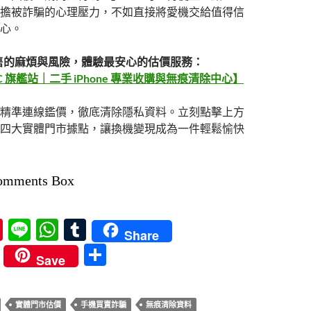
擔被詐騙的心理壓力，不如直接將愛機交給值得信
心。
售的麻煩與風險，體驗最安心的估價服務：
 旗艦站｜二手 iPhone 專業收購與無痕清除中心】
精準連線鑑價，徹底清除隱私資料。立刻點擊上方
四大實體門市據點，讓換機變現成為一件輕鬆愉快
omments Box
Pi
Li
W
T
Share
nt
n
h
u
分
Save
er
e
at
m
享
es
s
bl
實體門市估價
手機買賣詐騙
無痕清除資料