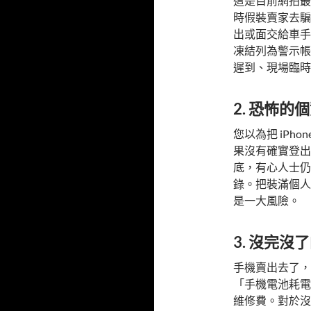
這是目前網拍最
時假裝賣家去騙
出或面交給車手
凍結列為警示帳
遲到、現場臨時
2. 恐怖的
您以為把 iPh
果沒有確實登出 
底，有心人士仍
錄。把裝滿個人
是一大風險。
3. 沒完沒
手機賣出去了，
「手機電池耗電
維修費。對於沒