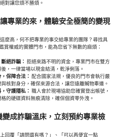
絕對讓您煩不勝煩。
Sell！讓專業的來，體驗安全極簡的變現
這麼高，何不把專業的事交給專業的團隊？尋找具
A-T 鑑賞權威的實體門市，能為您省下無數的麻煩：
，斷絕詐騙：
拒絕來路不明的資金，專業門市在雙方
誤後，一律當場以現金結清，乾淨俐落。
分，保障合法：
配合國家法規，優良的門市會執行嚴
證與核對身分，確保來源合法，讓您遠離贓物牽連。
料，守護隱私：
職人會於現場協助您確實登出帳號，
規格的硬碟資料無痕清除，確保個資零外洩。
機變成詐騙溫床，立刻預約專業檢
上回覆「請問還有嗎？」、「可以再便宜一點