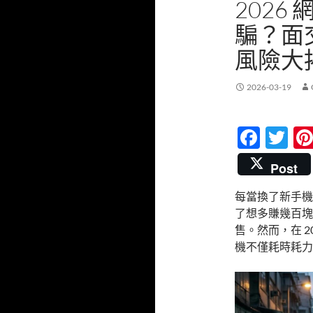
2026 
騙？面交
風險大
2026-03-19
F
T
ac
w
Post
e
itt
每當換了新手機，
b
er
了想多賺幾百塊
o
售。然而，在 2
o
機不僅耗時耗力
k