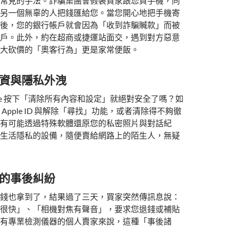
常見的手法。詐騙集團會假裝買家跟您買手機，同
另一個無辜的人把錢匯給您。當您開心地把手機寄
後，您的銀行帳戶就會因為「收到詐騙贓款」而被
戶。此外，約在超商或捷運站面交，遇到對方惡意
大砍價的「奧客行為」更是家常便飯。
個資與隱私外洩
one 按下「清除所有內容和設定」就絕對安全了嗎？如
Apple ID 與解除「尋找」功能，或者清除得不夠徹
有可能透過特殊軟體還原您的私密照片與對話紀
生活隱私的設備，隨便賣給網路上的陌生人，無疑
了的事後糾紛
錢也拿到了，結果過了三天，買家突然傳訊息說：
很快」、「相機對焦有聲音」，要求您退錢或補貼
有專業檢測儀器的個人賣家來說，這種「事後諸