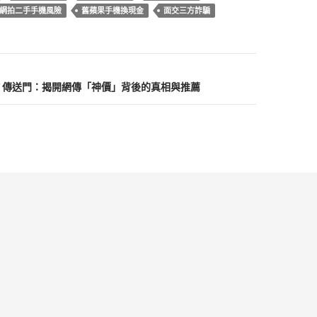
t
A
r
網拍二手手機風險
舊蘋果手機換現金
面交三方詐騙
p
p
TT 傳送門：揭開網傳「神價」背後的真相與推薦