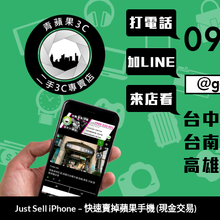
跳
至
主
要
內
容
搜
Just Sell iPhone – 快速賣掉蘋果手機 (現金交易)
尋