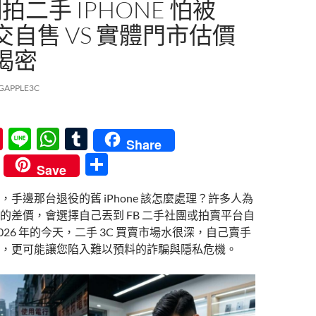
網拍二手 IPHONE 怕被
自售 VS 實體門市估價
揭密
GAPPLE3C
Pi
Li
W
T
Share
nt
n
h
u
分
Save
er
e
at
m
享
手邊那台退役的舊 iPhone 該怎麼處理？許多人為
es
s
bl
的差價，會選擇自己丟到 FB 二手社團或拍賣平台自
t
A
r
026 年的今天，二手 3C 買賣市場水很深，自己賣手
p
，更可能讓您陷入難以預料的詐騙與隱私危機。
p