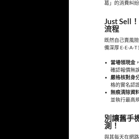
葛」的消費糾紛
Just 
流程
既然自己賣風險
備深厚 E-E-
當場領現金
確認報價無
嚴格核對身
格的實名認
無痕清除資
並執行最高
別讓舊手
測！
與其每天在網路