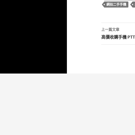
o
網拍二手手機
o
k
文
上一篇文章
章
高價收購手機 P
導
覽