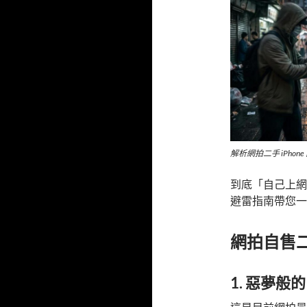
解析網拍二手 iPh
到底「自己上網
避雷指南帶您一
網拍自售二手
1. 惡夢