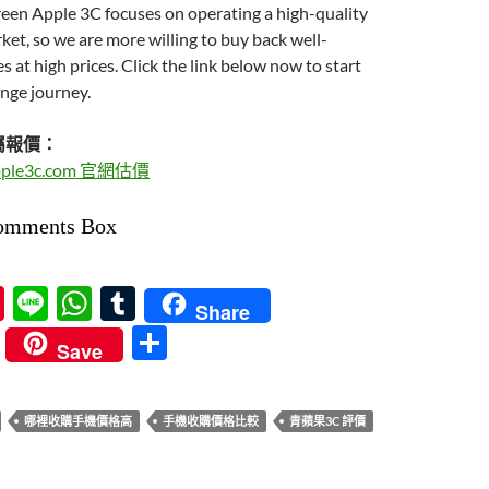
een Apple 3C focuses on operating a high-quality
t, so we are more willing to buy back well-
 at high prices. Click the link below now to start
nge journey.
屬報價：
ple3c.com 官網估價
omments Box
Pi
Li
W
T
Share
nt
n
h
u
分
Save
er
e
at
m
享
es
s
bl
哪裡收購手機價格高
手機收購價格比較
青蘋果3C 評價
t
A
r
p