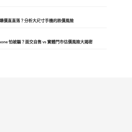
p
Plus 收購價直直落？分析大尺寸手機的跌價風險
iPhone 怕被騙？面交自售 vs 實體門市估價風險大揭密