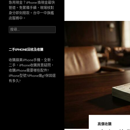
急用現金？iPhone 換現金最快
管道。免繁雜手續，現場核對
身分即刻撥款。台中一中旗艦
店服務中。
搜
尋
關
鍵
字:
二手IPHONE回收及收購
收購蘋果iPhone手機，全新、
二手，iPhone收購買賣疑問，
收購iPhone需要哪些配件?
iPhone型號?iPhone幾g?保固還
有多久?
高價收購