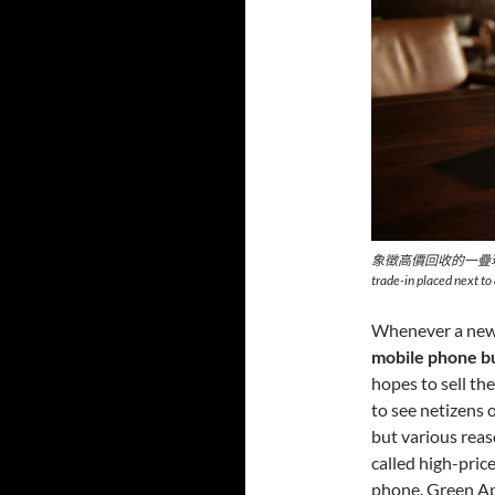
象徵高價回收的一疊現金擺在完美無
trade-in placed next to 
Whenever a new 
mobile phone 
hopes to sell the
to see netizens 
but various reas
called high-pric
phone. Green Ap