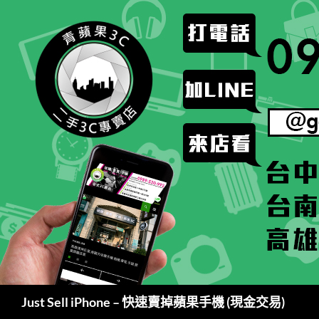
跳
至
主
要
內
容
搜
Just Sell iPhone – 快速賣掉蘋果手機 (現金交易)
尋