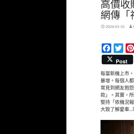
高價收購
網傳「
2026-01-31
F
T
ac
w
Post
e
itt
每當新機上市，
b
er
暴增。每個人都希
o
常見到網友抱怨
o
款」。其實，所
堅持「依機況報
k
大致了解愛車…