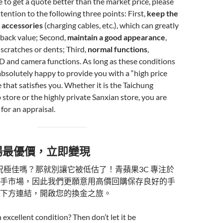
e to get a quote better than the market price, please
tention to the following three points: First,
keep the
d accessories
(charging cables, etc.), which can greatly
yback value; Second,
maintain a good appearance
,
scratches or dents; Third,
normal functions
,
ID and camera functions. As long as these conditions
absolutely happy to provide you with a “high price
 that satisfies you. Whether it is the Taichung
 store or the highly private Sanxian store, you are
for an appraisal.
場最優價，立即變現
e 狀況極佳嗎？那就別讓它被低估了！青蘋果3C 專注於
手市場，因此我們更願意用高價回購保存良好的手
下方連結，開啟您的換金之旅。
 excellent condition? Then don’t let it be