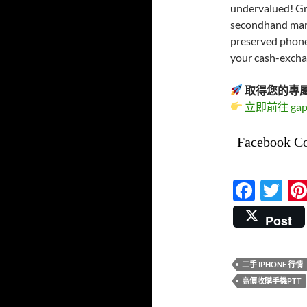
undervalued! Gr
secondhand marke
preserved phones
your cash-excha
取得您的專
立即前往 gap
Facebook C
F
T
ac
w
Post
e
itt
b
er
二手 IPHONE 行情
o
高價收購手機PTT
o