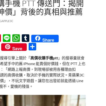
手機 PTT 傳送門：揭開
神價」背後的真相與推薦
GAPPLE3C
Pi
Li
W
T
Share
nt
n
h
u
分
Save
er
e
at
m
享
搜尋引擎上關於「
高價收購手機ptt
」的搜尋量就會
es
s
bl
望手中的舊 iPhone 能賣個好價錢，但在 PTT 上也
t
A
r
：「網路上報高價，到現場卻被用各種理由扣
p
謂的高價收購，取決於手機的實際狀況。青蘋果3C
價」，不玩文字遊戲，讓您在出發前就能透過 Line
p
哦不，愛機的殘值。