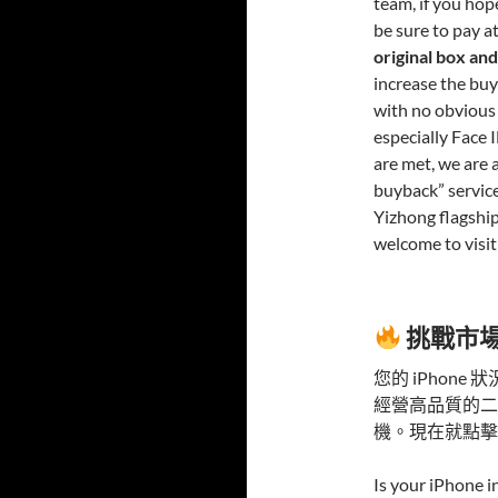
team, if you hop
be sure to pay at
original box an
increase the bu
with no obvious 
especially Face 
are met, we are 
buyback” service
Yizhong flagship
welcome to visit 
挑戰市
您的 iPhon
經營高品質的二
機。現在就點擊
Is your iPhone in