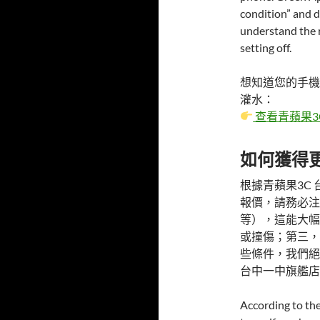
condition” and d
understand the r
setting off.
想知道您的手機
灌水：
查看青蘋果3C 
如何獲得
根據青蘋果3C
報價，請務必注
等），這能大幅
或撞傷；第三，
些條件，我們絕
台中一中旗艦店
According to the