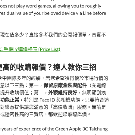
oes not play word games, allowing you to roughly
esidual value of your beloved device via Line before
現在值多少？直接參考我們的公開報價單，真實不
手機收購價格表 (Price List)
更高的收購報價？達人教你三招
 台中團隊多年的經驗，若您希望獲得優於市場行情的
意以下三點：第一，
保留原廠盒裝與配件
（充電線
提升收購價值；第二，
外觀維持良好
，無明顯刮痕
功能正常
，特別是 Face ID 與相機功能。只要符合這
對樂意提供讓您滿意的「高價收購」服務。無論是
或隱密性高的三賢店，都歡迎您蒞臨鑑價。
 years of experience of the Green Apple 3C Taichung