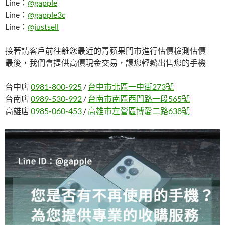
Line：
@gapple
Line：
@gapple3c
Line：
@justsell
接著請客戶前往離您最近的青蘋果門市進行估價檢測估價
最後，我們會提供高價現金交易，讓您輕鬆出售您的手機
台中店
0981-800-925
/
台中市北區一中街273號
台南店
0989-530-992
/
台南市南區西門路一段565號
高雄店
0985-060-453
/
高雄市左營區博愛二路638號