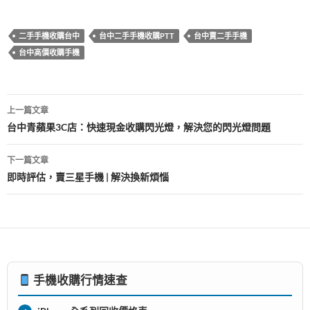
e
itt
er
e
at
m
享
b
er
es
s
bl
二手手機收購台中
台中二手手機收購PTT
台中賣二手手機
o
t
A
r
台中高價收購手機
o
p
k
p
文
上一篇文章
章
台中青蘋果3C店：快速現金收購閃光燈，解決您的閃光燈問題
導
下一篇文章
覽
即時評估，賣三星手機 | 解決換新煩惱
手機收購行情速查