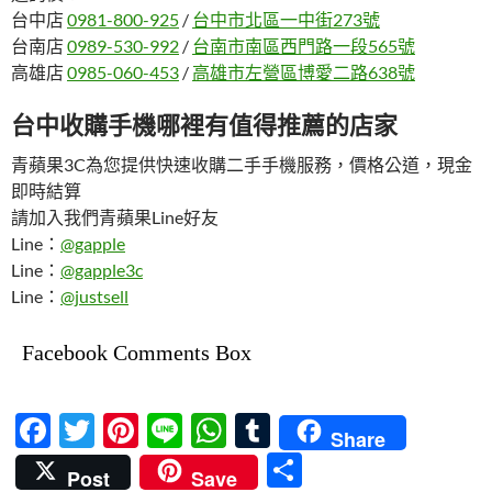
台中店
0981-800-925
/
台中市北區一中街273號
台南店
0989-530-992
/
台南市南區西門路一段565號
高雄店
0985-060-453
/
高雄市左營區博愛二路638號
台中收購手機哪裡有值得推薦的店家
青蘋果3C為您提供快速收購二手手機服務，價格公道，現金
即時結算
請加入我們青蘋果Line好友
Line：
@gapple
Line：
@gapple3c
Line：
@justsell
Facebook Comments Box
F
T
Pi
Li
W
T
Share
ac
w
nt
n
h
u
分
Post
Save