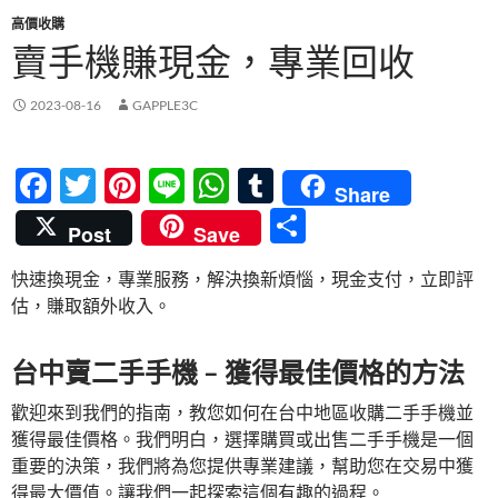
高價收購
賣手機賺現金，專業回收
2023-08-16
GAPPLE3C
F
T
Pi
Li
W
T
Share
ac
w
nt
n
h
u
分
Post
Save
e
itt
er
e
at
m
享
快速換現金，專業服務，解決換新煩惱，現金支付，立即評
b
er
es
s
bl
估，賺取額外收入。
o
t
A
r
o
p
台中賣二手手機 – 獲得最佳價格的方法
k
p
歡迎來到我們的指南，教您如何在台中地區收購二手手機並
獲得最佳價格。我們明白，選擇購買或出售二手手機是一個
重要的決策，我們將為您提供專業建議，幫助您在交易中獲
得最大價值。讓我們一起探索這個有趣的過程。