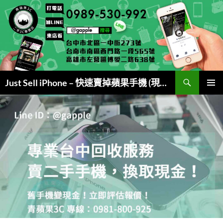
跳
至
主
要
內
容
搜
Just Sell iPhone – 快速賣掉蘋果手機 (現金交易)
尋
主要選單