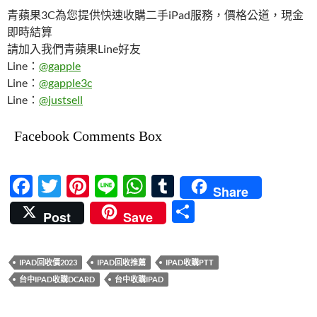
青蘋果3C為您提供快速收購二手iPad服務，價格公道，現金
即時結算
請加入我們青蘋果Line好友
Line：
@gapple
Line：
@gapple3c
Line：
@justsell
Facebook Comments Box
F
T
Pi
Li
W
T
Share
ac
w
nt
n
h
u
分
Post
Save
e
itt
er
e
at
m
享
b
er
es
s
bl
IPAD回收價2023
IPAD回收推薦
IPAD收購PTT
o
t
A
r
台中IPAD收購DCARD
台中收購IPAD
o
p