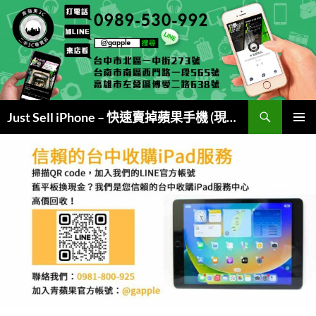
跳
至
主
要
內
容
搜
Just Sell iPhone – 快速賣掉蘋果手機 (現金交易)
尋
主要選單