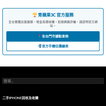
青蘋果3C 官方服務
全台實體店面連鎖，現金高價收購。拒絕網路詐騙，請認明官方網
站。
全台門市據點查詢
官方手機估價總表
搜
尋
關
鍵
字:
二手IPHONE回收及收購