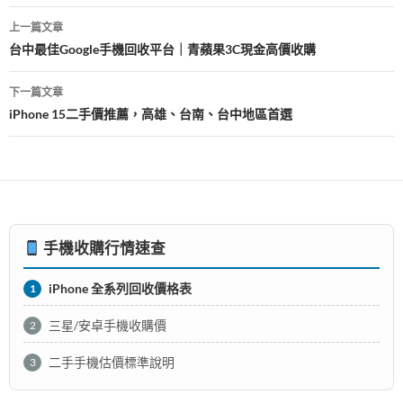
k
p
文
上一篇文章
章
台中最佳Google手機回收平台｜青蘋果3C現金高價收購
導
下一篇文章
覽
iPhone 15二手價推薦，高雄、台南、台中地區首選
手機收購行情速查
iPhone 全系列回收價格表
1
三星/安卓手機收購價
2
二手手機估價標準說明
3