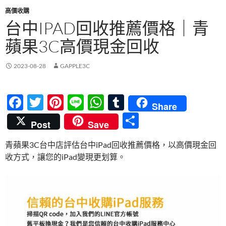
高價收購
台中IPAD回收推薦價格｜青
蘋果3C高價現金回收
2023-08-28
GAPPLE3C
F
T
Pi
Li
W
T
Share
ac
w
nt
n
h
u
分
Post
Save
e
itt
er
e
at
m
享
青蘋果3C台中店評估台中iPad回收推薦價格，以高價現金回
b
er
es
s
bl
收方式，讓您的iPad變現更划算。
o
t
A
r
o
p
k
p