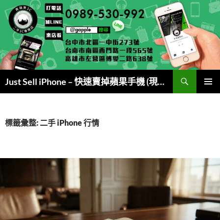
跳
至
主
要
內
容
搜
Just Sell iPhone – 快速賣掉蘋果手機 (現金交易)
尋
主要選單
標籤彙整: 二手 iPhone 行情