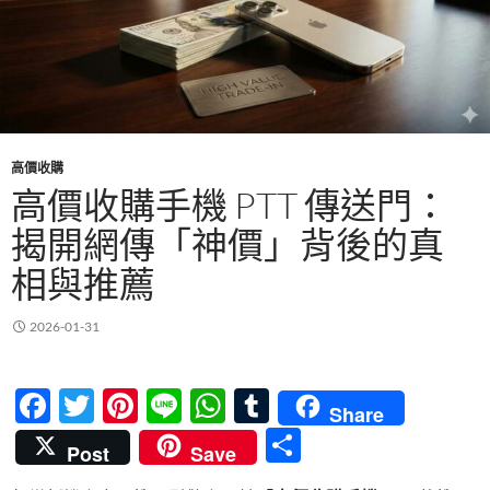
高價收購
高價收購手機 PTT 傳送門：
揭開網傳「神價」背後的真
相與推薦
2026-01-31
F
T
Pi
Li
W
T
Share
ac
w
nt
n
h
u
分
Post
Save
e
itt
er
e
at
m
享