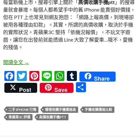
每當新機上市，搜尋引擎上關於「
高價收購手機ptt
」的搜尋
b
er
es
s
bl
量就會暴增。每個人都希望手中的舊 iPhone 能賣個好價錢，
o
t
A
r
但在 PTT 上也常見到網友抱怨：「網路上報高價，到現場卻
o
p
被用各種理由扣款」。其實，所謂的高價收購，取決於手機
的實際狀況。青蘋果3C 堅持「依機況報價」，不玩文字遊
k
p
戲，讓您在出發前就能透過 Line 大致了解愛車…哦不，愛機
的殘值。
高價收購手機 PTT 傳送門：揭開網傳「神價」背後
閱讀全文
→
F
T
Pi
Li
W
T
Share
ac
w
nt
n
h
u
分
Post
Save
e
itt
er
e
at
m
享
b
er
es
s
bl
二手 IPHONE 行情
哪裡收購手機價格高
手機收購價格比較
o
t
A
r
青蘋果3C 評價
高價收購手機PTT
o
p
k
p