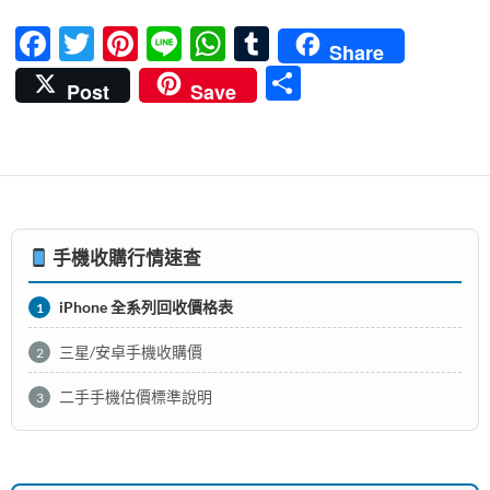
o
t
A
r
F
T
Pi
Li
W
T
o
p
Share
ac
w
nt
n
h
u
k
p
分
Post
Save
e
itt
er
e
at
m
享
b
er
es
s
bl
o
t
A
r
o
p
k
p
手機收購行情速查
iPhone 全系列回收價格表
1
三星/安卓手機收購價
2
二手手機估價標準說明
3