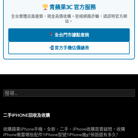
青蘋果3C 官方服務
全台實體店面連鎖，現金高價收購。拒絕網路詐騙，請認明官方網
站。
全台門市據點查詢
官方手機估價總表
搜
尋
關
鍵
字:
二手IPHONE回收及收購
收購蘋果iPhone手機，全新、二手，iPhone收購買賣疑問，收購
iPhone需要哪些配件?iPhone型號?iPhone幾g?保固還有多久?