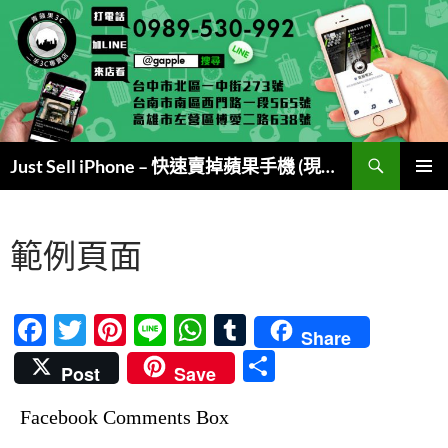
跳
至
主
要
內
容
搜
Just Sell iPhone – 快速賣掉蘋果手機 (現金交易)
尋
主要選單
範例頁面
F
T
Pi
Li
W
T
Share
ac
w
nt
n
h
u
分
Post
Save
e
itt
er
e
at
m
享
Facebook Comments Box
b
er
es
s
bl