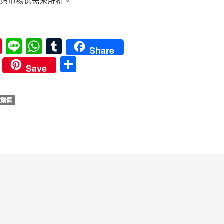
與市場供需來解析。
one 14 Plus 收購價直直落？分析大尺寸手機的跌價風險
Pi
Li
W
T
Share
nt
n
h
u
分
Save
er
e
at
m
享
es
s
bl
 收購價
t
A
r
p
p