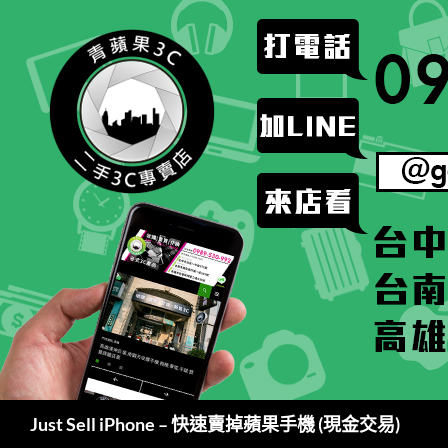
跳
至
主
要
內
容
搜
Just Sell iPhone – 快速賣掉蘋果手機 (現金交易)
尋