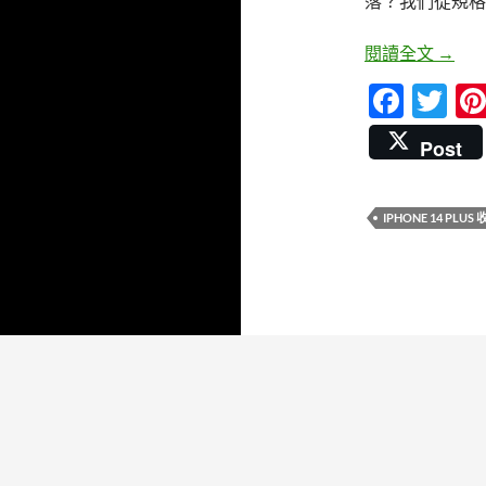
落？我們從規格
iPh
閱讀全文
→
F
T
ac
w
Post
e
itt
b
er
IPHONE 14 PLUS
o
o
k