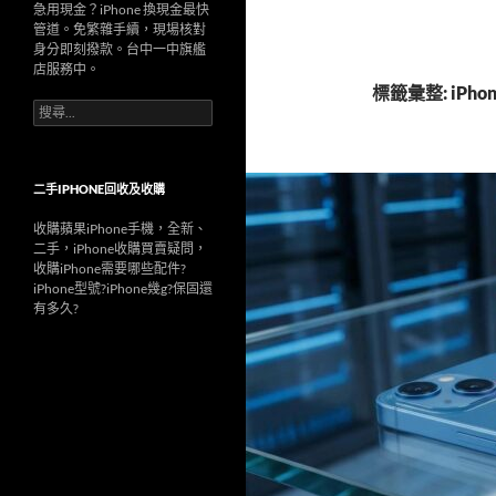
急用現金？iPhone 換現金最快
管道。免繁雜手續，現場核對
身分即刻撥款。台中一中旗艦
店服務中。
標籤彙整: iPhon
搜
尋
關
鍵
字:
二手IPHONE回收及收購
收購蘋果iPhone手機，全新、
二手，iPhone收購買賣疑問，
收購iPhone需要哪些配件?
iPhone型號?iPhone幾g?保固還
有多久?