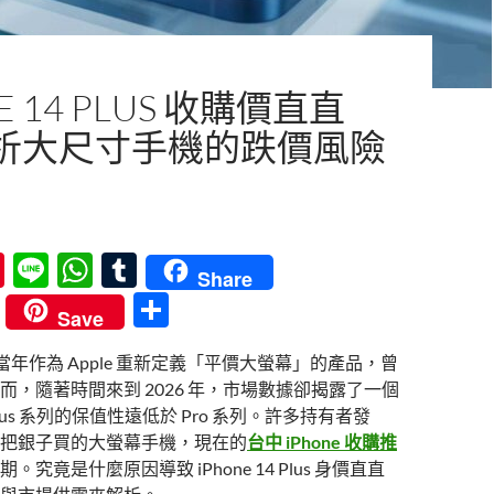
E 14 PLUS 收購價直直
析大尺寸手機的跌價風險
Pi
Li
W
T
Share
nt
n
h
u
分
Save
er
e
at
m
享
 Plus 當年作為 Apple 重新定義「平價大螢幕」的產品，曾
es
s
bl
而，隨著時間來到 2026 年，市場數據卻揭露了一個
t
A
r
us 系列的保值性遠低於 Pro 系列。許多持有者發
p
把銀子買的大螢幕手機，現在的
台中 iPhone 收購推
。究竟是什麼原因導致 iPhone 14 Plus 身價直直
p