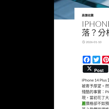
高價收購
IPHON
落？分
2026-01-10
F
T
ac
w
Post
e
itt
iPhone 14
b
er
被寄予厚望。然
o
殘酷的事實：Pl
o
現，當初花了大
薦
價格卻不如預期
k