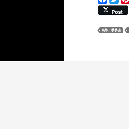
ac
w
Post
e
itt
b
er
高雄二手手機
o
o
k