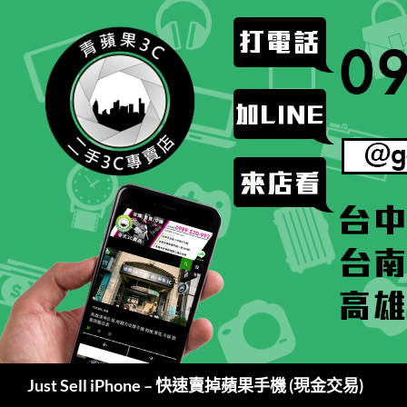
跳
至
主
要
內
容
搜
Just Sell iPhone – 快速賣掉蘋果手機 (現金交易)
尋