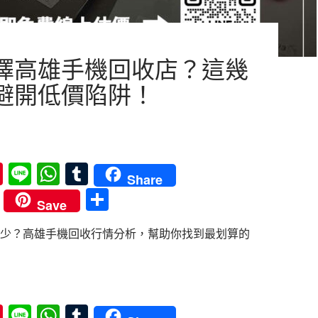
擇高雄手機回收店？這幾
避開低價陷阱！
Pi
Li
W
T
Share
nt
n
h
u
分
Save
er
e
at
m
享
少？高雄手機回收行情分析，幫助你找到最划算的
es
s
bl
t
A
r
p
選擇高雄手機回收店？這幾點讓你避開低價陷阱！
p
Pi
Li
W
T