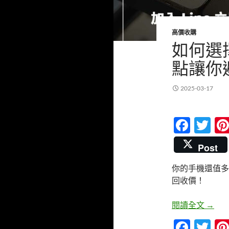
高價收購
如何選
點讓你
2025-03-17
F
T
ac
w
Post
e
itt
你的手機還值多
b
er
回收價！
o
o
如何
閱讀全文
→
k
F
T