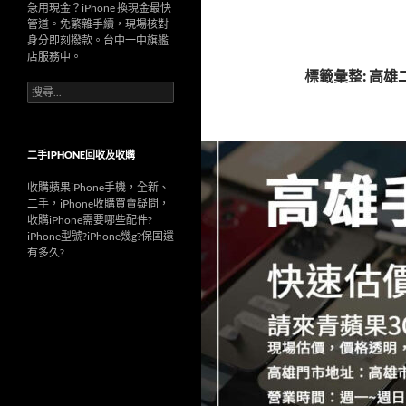
急用現金？iPhone 換現金最快
管道。免繁雜手續，現場核對
身分即刻撥款。台中一中旗艦
店服務中。
標籤彙整: 高雄
搜
尋
關
鍵
字:
二手IPHONE回收及收購
收購蘋果iPhone手機，全新、
二手，iPhone收購買賣疑問，
收購iPhone需要哪些配件?
iPhone型號?iPhone幾g?保固還
有多久?