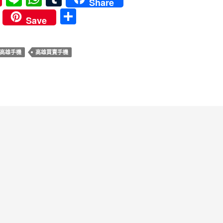
Share
nt
n
h
u
分
Save
er
e
at
m
享
es
s
bl
高雄手機
高雄買賣手機
t
A
r
p
p