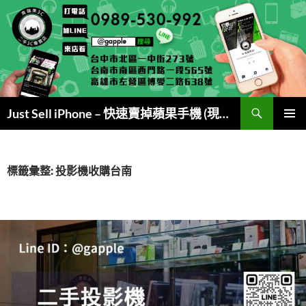
跳
至
主
要
內
容
搜
Just Sell iPhone – 快速賣掉蘋果手機 (現金交易)
尋
主要選單
標籤彙整: 投影機收購台南