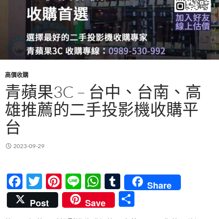
高價收購
青蘋果3C – 台中、台南、高
雄推薦的二手投影機收購平
台
2023-09-29
F
T
Pi
Li
W
T
Share
ac
w
nt
n
h
u
分
Post
Save
e
itt
er
e
at
m
享