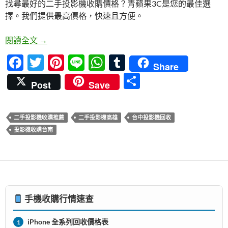
找尋最好的二手投影機收購價格？青蘋果3C是您的最佳選
b
er
es
s
bl
擇。我們提供最高價格，快速且方便。
o
t
A
r
o
p
青蘋果3C – 台中、台南、高雄推薦的二手投影機收
閱讀全文
→
k
p
F
T
Pi
Li
W
T
Share
ac
w
nt
n
h
u
分
Post
Save
e
itt
er
e
at
m
享
b
er
es
s
bl
二手投影機收購推薦
二手投影機高雄
台中投影機回收
o
t
A
r
投影機收購台南
o
p
k
p
手機收購行情速查
iPhone 全系列回收價格表
1