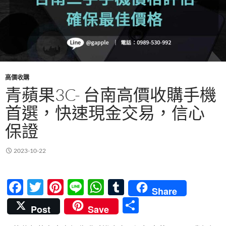
高價收購
青蘋果3C- 台南高價收購手機
首選，快速現金交易，信心
保證
2023-10-22
F
T
Pi
Li
W
T
Share
ac
w
nt
n
h
u
分
Post
Save
e
itt
er
e
at
m
享