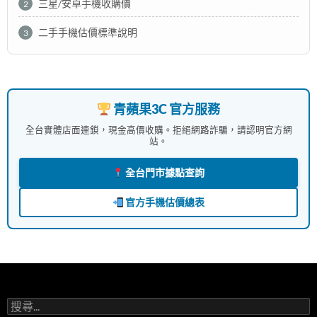
三星/安卓手機收購價
2
二手手機估價標準說明
3
青蘋果3C 官方服務
全台實體店面連鎖，現金高價收購。拒絕網路詐騙，請認明官方網
站。
全台門市據點查詢
官方手機估價總表
搜
尋