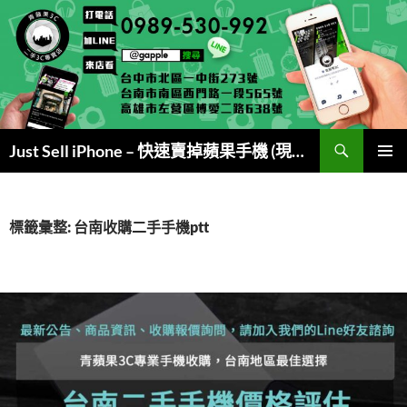
跳
至
主
要
內
容
搜
Just Sell iPhone – 快速賣掉蘋果手機 (現金交易)
尋
主要選單
標籤彙整: 台南收購二手手機ptt