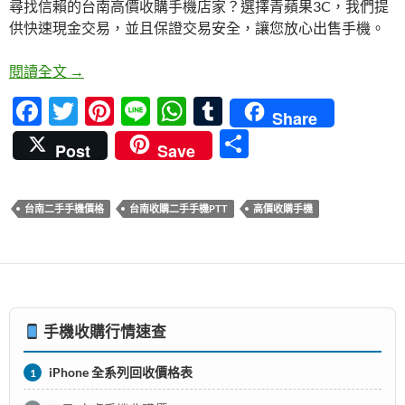
尋找信賴的台南高價收購手機店家？選擇青蘋果3C，我們提
b
er
es
s
bl
供快速現金交易，並且保證交易安全，讓您放心出售手機。
o
t
A
r
o
p
青蘋果3C- 台南高價收購手機首選，快速現金交易，
閱讀全文
→
k
p
F
T
Pi
Li
W
T
Share
ac
w
nt
n
h
u
分
Post
Save
e
itt
er
e
at
m
享
b
er
es
s
bl
台南二手手機價格
台南收購二手手機PTT
高價收購手機
o
t
A
r
o
p
k
p
手機收購行情速查
iPhone 全系列回收價格表
1