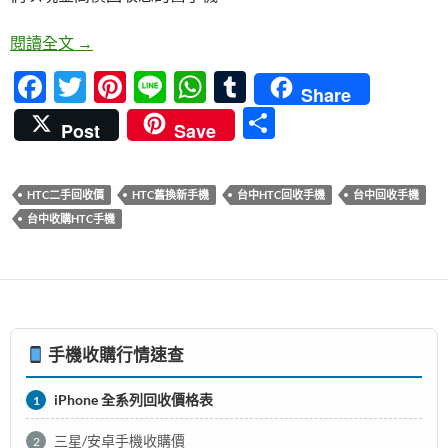
o
t
A
r
o
p
台中二手HTC手機估價，青蘋果3C以現金回收為您
閱讀全文
→
k
p
F
T
Pi
Li
W
T
Share
ac
w
nt
n
h
u
分
Post
Save
e
itt
er
e
at
m
享
b
er
es
s
bl
HTC二手回收價
HTC舊換新手機
台中HTC回收手機
台中回收手機
o
t
A
r
台中收購HTC手機
o
p
k
p
手機收購行情速查
iPhone 全系列回收價格表
1
三星/安卓手機收購價
2