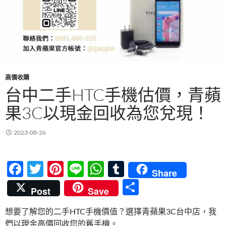
高價收購
台中二手HTC手機估價，青蘋
果3C以現金回收為您兌現！
2023-08-26
F
T
Pi
Li
W
T
Share
ac
w
nt
n
h
u
分
Post
Save
e
itt
er
e
at
m
享
想要了解您的二手HTC手機價值？選擇青蘋果3C台中店，我
b
er
es
s
bl
們以現金高價回收您的舊手機。