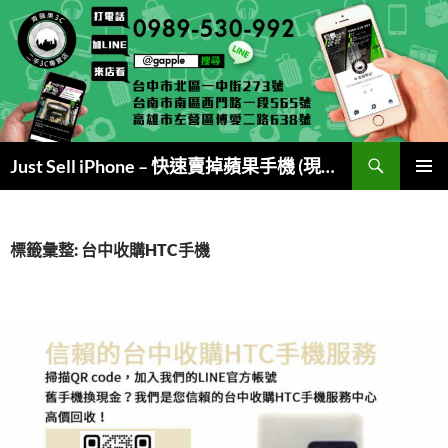
跳
至
主
要
內
容
搜
Just Sell iPhone – 快速賣掉蘋果手機 (現金交易)
尋
主要選單
標籤彙整: 台中收購HTC手機